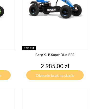
sold out
Berg XL B.Super Blue BFR
Cena
2 985,00 zł
e
Obecnie brak na stanie