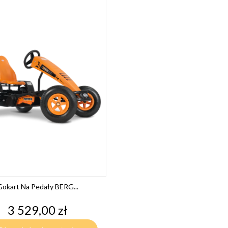
Gokart Na Pedały BERG...
Cena
3 529,00 zł