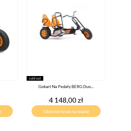
sold out
Gokart Na Pedały BERG Duo...
Cena
4 148,00 zł
e
Obecnie brak na stanie