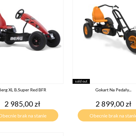
sold out
Berg XL B.Super Red BFR
Gokart Na Pedały...
Cena
Cena
2 985,00 zł
2 899,00 zł
Obecnie brak na stanie
Obecnie brak na stani