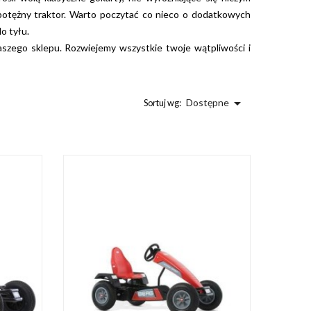
 potężny traktor. Warto poczytać co nieco o dodatkowych
o tyłu.
 naszego sklepu. Rozwiejemy wszystkie twoje wątpliwości i

Dostępne
Sortuj wg: