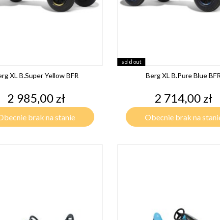
sold out
erg XL B.Super Yellow BFR
Berg XL B.Pure Blue BF
Cena
Cena
2 985,00 zł
2 714,00 zł
Obecnie brak na stanie
Obecnie brak na stani