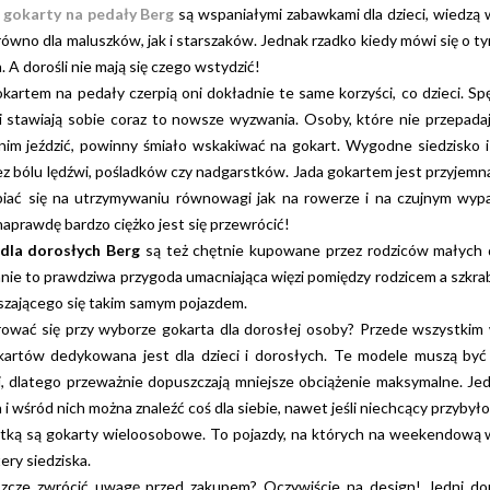
e
gokarty na pedały Berg
są wspaniałymi zabawkami dla dzieci, wiedzą
równo dla maluszków, jak i starszaków. Jednak rzadko kiedy mówi się o t
. A dorośli nie mają się czego wstydzić!
okartem na pedały czerpią oni dokładnie te same korzyści, co dzieci. S
i stawiają sobie coraz to nowsze wyzwania. Osoby, które nie przepad
im jeździć, powinny śmiało wskakiwać na gokart. Wygodne siedzisko i 
bez bólu lędźwi, pośladków czy nadgarstków. Jada gokartem jest przyjemn
piać się na utrzymywaniu równowagi jak na rowerze i na czujnym wyp
naprawdę bardzo ciężko jest się przewrócić!
dla dorosłych Berg
są też chętnie kupowane przez rodziców małych dzi
ie to prawdziwa przygoda umacniająca więzi pomiędzy rodzicem a szkrab
szającego się takim samym pojazdem.
ować się przy wyborze gokarta dla dorosłej osoby? Przede wszystkim w
artów dedykowana jest dla dzieci i dorosłych. Te modele muszą być n
ki, dlatego przeważnie dopuszczają mniejsze obciążenie maksymalne. 
i wśród nich można znaleźć coś dla siebie, nawet jeśli niechcący przybyło 
ką są gokarty wieloosobowe. To pojazdy, na których na weekendową wy
ery siedziska.
zcze zwrócić uwagę przed zakupem? Oczywiście na design! Jedni doroś