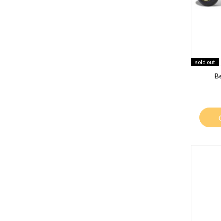
sold out
B