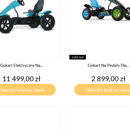
sold out
Gokart Elektryczny Na...
Gokart Na Pedały Dla...
Cena
Cena
11 499,00 zł
2 899,00 zł
Obecnie brak na stanie
Obecnie brak na stani