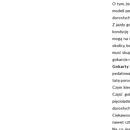
O tym, ż
modeli za
dorosłych
Z jazdy g
kondycję 
mogą na n
okolicy, 
musi sku
gokarcie 
Gokarty 
pedałowan
tatę poru
Czym kier
Część gok
pięciolat
dorosłych 
Ciekawost
nawet czt
Na co jes