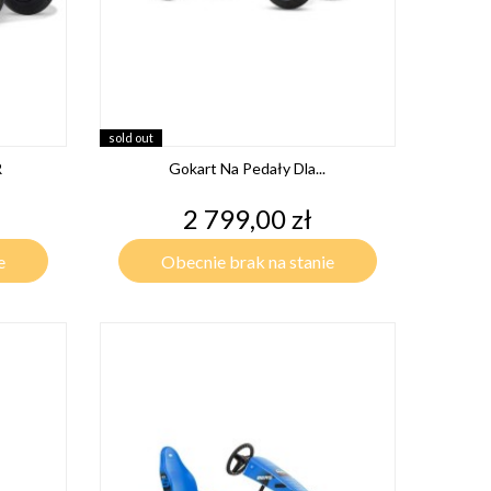
sold out
R
Gokart Na Pedały Dla...
Cena
2 799,00 zł
e
Obecnie brak na stanie