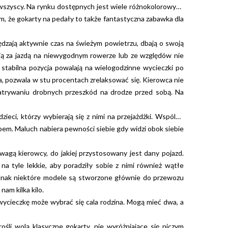
 wszyscy. Na rynku dostępnych jest wiele różnokolorowych
ym, że gokarty na pedały to także fantastyczna zabawka dla
pędzają aktywnie czas na świeżym powietrzu, dbają o swoją
ają za jazdą na niewygodnym rowerze lub ze względów nie
stabilna pozycja powalają na wielogodzinne wycieczki po
a, pozwala w stu procentach zrelaksować się. Kierowca nie
atrywaniu drobnych przeszkód na drodze przed sobą. Na
eci, którzy wybierają się z nimi na przejażdżki. Wspólne
em. Maluch nabiera pewności siebie gdy widzi obok siebie
agą kierowcy, do jakiej przystosowany jest dany pojazd.
a tyle lekkie, aby poradziły sobie z nimi również wątłe
Jednak niektóre modele są stworzone głównie do przewozu
nam kilka kilo.
cieczkę może wybrać się cala rodzina. Mogą mieć dwa, a
li wolą klasyczne gokarty, nie wyróżniające się niczym