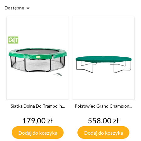

Dostępne
Siatka Dolna Do Trampolin...
Pokrowiec Grand Champion...
Cena
Cena
179,00 zł
558,00 zł
Dodaj do koszyka
Dodaj do koszyka