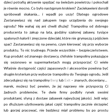
dzieci potrafią aktywnie spędzać na świeżym powietrzu i pokochali
je równie mocno. Co było następnym krokiem? Zaciekawieni dorośli
spróbowali skakania… i wpadli po uszy! Dlatego ogrodowe
trampoliny zaczęły też służyć jako przydomowe kluby fitness dla
Zastanawiasz się nad zakupem tego urządzenia do swojego
rodziców. Tym sposobem zabawka cały czas podbija Polskę i coraz
ogrodu? Nie wahaj się ani chwili dłużej! Trampolina od dobrego
ciężej zobaczyć w plenerze nowoczesny ogród, bez
producenta to zakup na lata, godziny szalonej zabawy, tysiące
charakterystycznej konstrukcji, po której szaleją większe i mniejsze
spalonych kalorii i zmęczone dzieciaki, które nie grymaszą z pójściem
postacie.
spać! Zastanawiasz się na pewno, czym kierować się przy wyborze
produktu. To nic trudnego. Przede wszystkim – bezpieczeństwem.
Kup produkt od znanego dostawcy, chińskie trampoliny pokazujące
się sezonowo w supermarketach mogą przysporzyć Ci wiele
problemów. Bardzo często zdarza się, że mają niewystarczająco
Właśnie dostępność części zapasowych i akcesoriów powinna być
pozabezpieczane twarde i ostre elementy. Sprężyny w nich są w
drugim kryterium przy wyborze trampoliny do Twojego ogrodu. Jeśli
zasięgu stópek malucha i bardzo łatwo może on się zranić.
zdecydujesz się na trampoliny
Berg
lub
Exit
– znanych, docenianych
Bezimienny produkt z reguły nie jest wytrzymały. Już w pierwszym
marek, możesz być pewien, że jej naprawy nie przysporzą Ci
sezonie użytkowania konstrukcja staje się chwiejna i głośna przy
żadnych problemów. Te dwie firmy podbiły rynek swoimi
użytkowaniu. Co możesz wtedy zrobić? Nic, poza wymianą
produktami, słyną z dostaw zabawek najwyższej jakości. Jeśli więc
trampoliny na nowy model. Do tanich trampolin nie dostaniesz
po dłuższym użytkowaniu jakaś część trampoliny zacznie skrzypieć
nigdzie części zapasowych.
lub gorzej pracować, nie będziesz miał problemu by po prostu