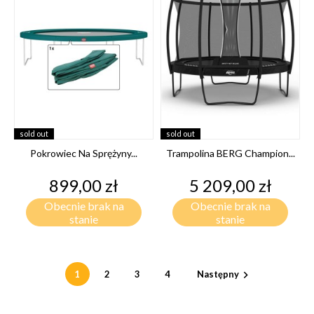
sold out
sold out
Pokrowiec Na Sprężyny...
Trampolina BERG Champion...
Cena
Cena
899,00 zł
5 209,00 zł
Obecnie brak na
Obecnie brak na
stanie
stanie
1
2
3
4
Następny
