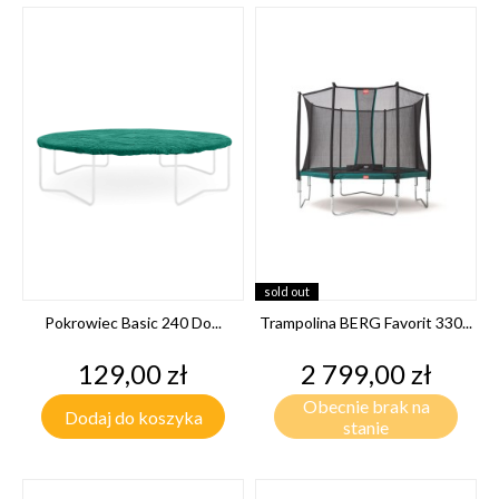
sold out
Pokrowiec Basic 240 Do...
Trampolina BERG Favorit 330...
Cena
Cena
129,00 zł
2 799,00 zł
Obecnie brak na
Dodaj do koszyka
stanie