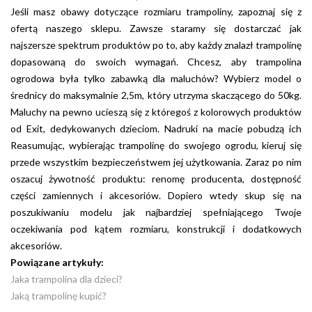
wymienić ją na nową. Ci dwaj producenci dbają o klienta nie tylko w
Jeśli masz obawy dotyczące rozmiaru trampoliny, zapoznaj się z
momencie sprzedaży zabawki. Poza częściami zamiennymi oferują
ofertą naszego sklepu. Zawsze staramy się dostarczać jak
też wiele akcesoriów do swoich trampolin. Interesuje Cię siatka
najszersze spektrum produktów po to, aby każdy znalazł trampolinę
ochronna do trampoliny? A może drabinka, aby ułatwić dostęp do
dopasowaną do swoich wymagań. Chcesz, aby trampolina
zabawki najmłodszym użytkownikom? Chciałbyś otoczyć stojak
ogrodowa była tylko zabawką dla maluchów? Wybierz model o
trampoliny siatką, aby nie wpadały pod nią rożne rzeczy, których
średnicy do maksymalnie 2,5m, który utrzyma skaczącego do 50kg.
nikomu nie chce się wyciągać? Oferowanie rozwiązań na takie
Maluchy na pewno ucieszą się z któregoś z kolorowych produktów
problemy cechuje właśnie firmy z wieloletnim doświadczeniem.
od Exit, dedykowanych dzieciom. Nadruki na macie pobudzą ich
Dlatego jeśli chcesz, by trampolina służyła bezproblemowo przez
kreatywność w zabawie. Z kolei jeśli dysponujesz dużym ogrodem, a
Reasumując, wybierając trampolinę do swojego ogrodu, kieruj się
lata – wybierz produkty liderów.
zabawka ma służyć również nastolatkom i dorosłym, kup ogromną
przede wszystkim bezpieczeństwem jej użytkowania. Zaraz po nim
trampolinę Berg. Jeśli chcesz uprawiać na niej profesjonalne
oszacuj żywotność produktu: renomę producenta, dostępność
treningi, wybierz model wkopywany w ziemię, bez siatki ochronnej.
części zamiennych i akcesoriów. Dopiero wtedy skup się na
Takie rozwiązanie pozwoli Ci na wskakiwanie i zeskakiwanie z
poszukiwaniu modelu jak najbardziej spełniającego Twoje
trampoliny w nieograniczony sposób.
oczekiwania pod kątem rozmiaru, konstrukcji i dodatkowych
akcesoriów.
Powiązane artykuły:
Jaka trampolina dla dzieci?
Jaką trampolinę kupić?