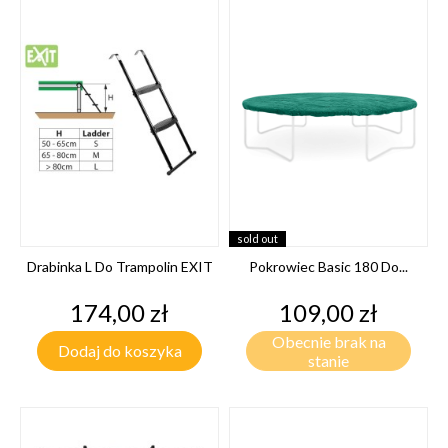
sold out
Drabinka L Do Trampolin EXIT
Pokrowiec Basic 180 Do...
Cena
Cena
174,00 zł
109,00 zł
Obecnie brak na
Dodaj do koszyka
stanie