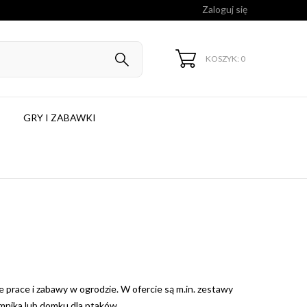
Zaloguj się
KOSZYK: 0
GRY I ZABAWKI
e
 prace i zabawy w ogrodzie. W ofercie są m.in. zestawy
rmnika lub domku dla ptaków.