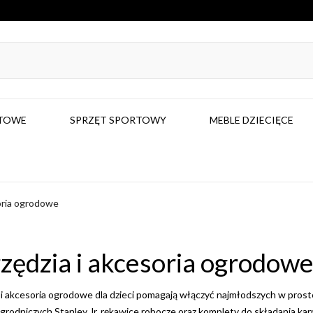
RTOWE
SPRZĘT SPORTOWY
MEBLE DZIECIĘCE
oria ogrodowe
zędzia i akcesoria ogrodow
 i akcesoria ogrodowe dla dzieci pomagają włączyć najmłodszych w proste
ogrodniczych Stanley Jr, rękawice robocze oraz komplety do składania ka