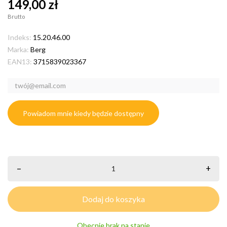
149,00 zł
Brutto
Indeks:
15.20.46.00
Marka:
Berg
EAN13:
3715839023367
Powiadom mnie kiedy będzie dostępny
–
+
Dodaj do koszyka
Obecnie brak na stanie