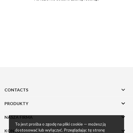

CONTACTS

PRODUKTY

NASZA FIRMA
To jest prośba o zgodę na pliki cookie — możesz ją

dostosować lub wyłączyć. Przeglądając tę stronę
KONTO