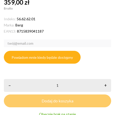
359,00 zł
Brutto
Indeks:
56.62.62.01
Marka:
Berg
EAN13:
8715839041187
Powiadom mnie kiedy będzie dostępny
–
+
Dodaj do koszyka
Obecnie brak na stanie