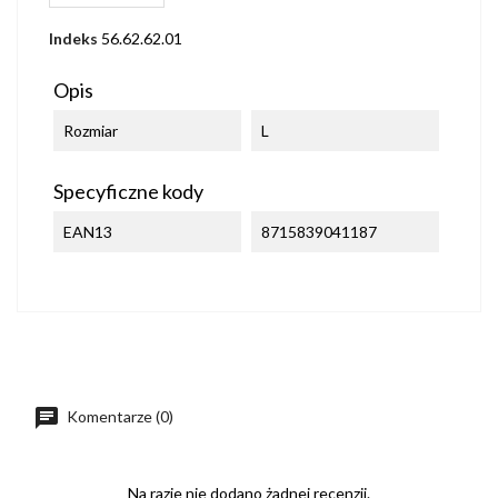
Indeks
56.62.62.01
Opis
Rozmiar
L
Specyficzne kody
EAN13
8715839041187
Komentarze (0)
Na razie nie dodano żadnej recenzji.