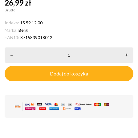
26,99 zł
Brutto
Indeks:
15.59.12.00
Marka:
Berg
EAN13:
8715839018042
–
+
Dodaj do koszyka