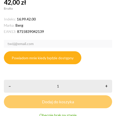
42,00 zł
Brutto
Indeks:
16.99.42.00
Marka:
Berg
EAN13:
8715839042139
Powiadom mnie kiedy będzie dostępny
–
+
Dodaj do koszyka
Obecnie brak na stanie