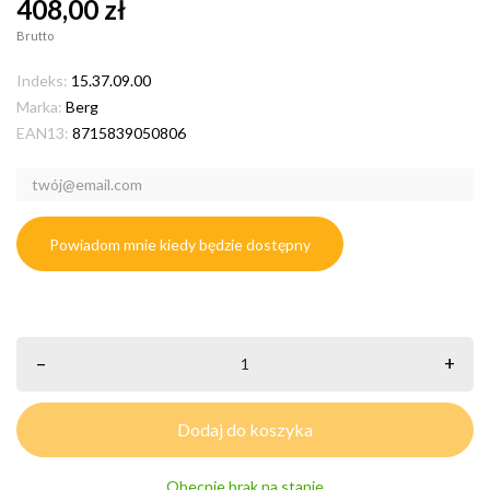
408,00 zł
Brutto
Indeks:
15.37.09.00
Marka:
Berg
EAN13:
8715839050806
Powiadom mnie kiedy będzie dostępny
–
+
Dodaj do koszyka
Obecnie brak na stanie