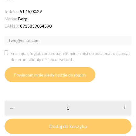
Indeks:
51.15.00.29
Marka:
Berg
EAN13:
8715839054590
Enim quis fugiat consequat elit minim nisi eu occaecat occaecat
deserunt aliquip nisi ex deserunt.
Powiadom mnie kiedy będzie dostępny
–
+
Dodaj do koszyka