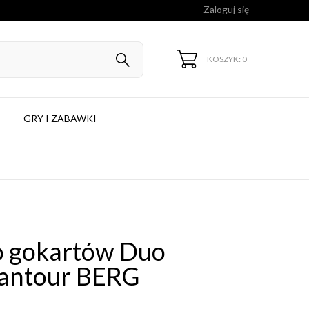
Zaloguj się
KOSZYK: 0
GRY I ZABAWKI
o gokartów Duo
rantour BERG