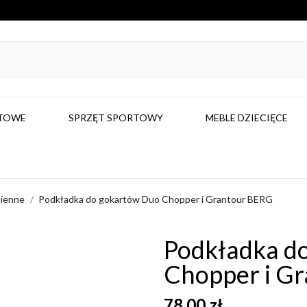
RTOWE
SPRZĘT SPORTOWY
MEBLE DZIECIĘCE
mienne
Podkładka do gokartów Duo Chopper i Grantour BERG
Podkładka d
Chopper i G
78,00 zł