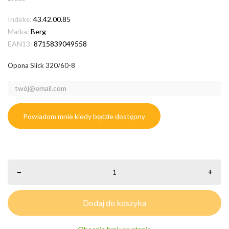
Indeks:
43.42.00.85
Marka:
Berg
EAN13:
8715839049558
Opona Slick 320/60-8
Powiadom mnie kiedy będzie dostępny
–
+
Dodaj do koszyka