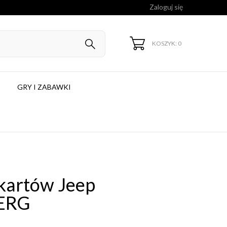
Zaloguj się
KOSZYK: 0
GRY I ZABAWKI
kartów Jeep
BERG