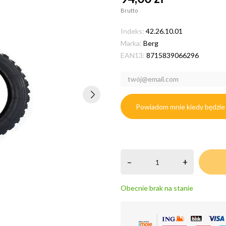
Brutto
Indeks:
42.26.10.01
Marka:
Berg
EAN13:
8715839066296
Powiadom mnie kiedy będzie
–
+
Obecnie brak na stanie