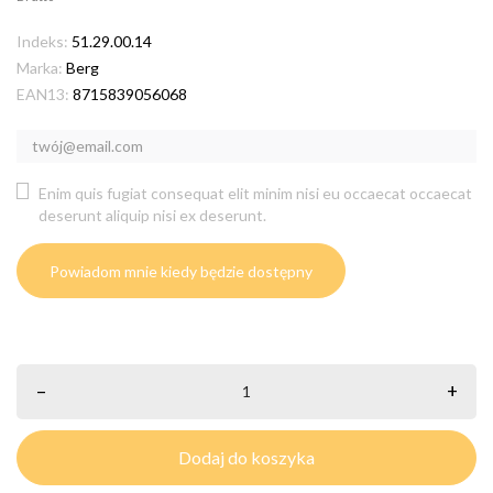
Indeks:
51.29.00.14
Marka:
Berg
EAN13:
8715839056068
Enim quis fugiat consequat elit minim nisi eu occaecat occaecat
deserunt aliquip nisi ex deserunt.
Powiadom mnie kiedy będzie dostępny
–
+
Dodaj do koszyka