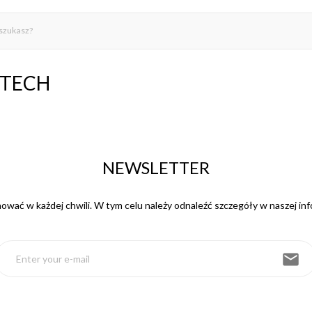
LITECH
NEWSLETTER
wać w każdej chwili. W tym celu należy odnaleźć szczegóły w naszej inf
email