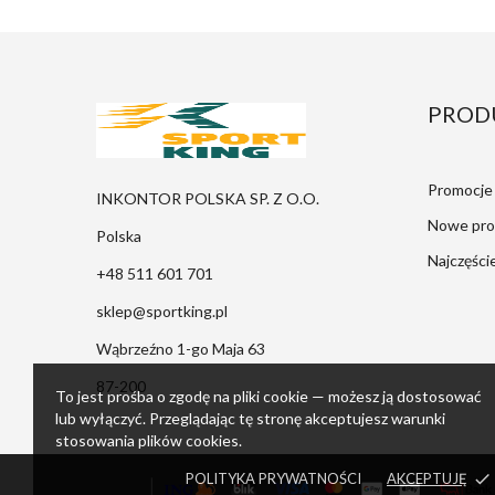
PROD
Promocje
INKONTOR POLSKA SP. Z O.O.
Nowe pro
Polska
Najczęści
+48 511 601 701
sklep@sportking.pl
Wąbrzeźno 1-go Maja 63
87-200
To jest prośba o zgodę na pliki cookie — możesz ją dostosować
lub wyłączyć. Przeglądając tę stronę akceptujesz warunki
stosowania plików cookies.
POLITYKA PRYWATNOŚCI
AKCEPTUJĘ
done