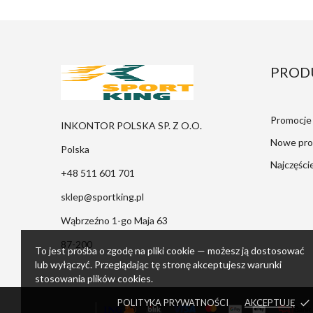
PROD
Promocje
INKONTOR POLSKA SP. Z O.O.
Nowe pro
Polska
Najczęści
+48 511 601 701
sklep@sportking.pl
Wąbrzeźno 1-go Maja 63
87-200
To jest prośba o zgodę na pliki cookie — możesz ją dostosować
lub wyłączyć. Przeglądając tę stronę akceptujesz warunki
stosowania plików cookies.
POLITYKA PRYWATNOŚCI
AKCEPTUJĘ
done