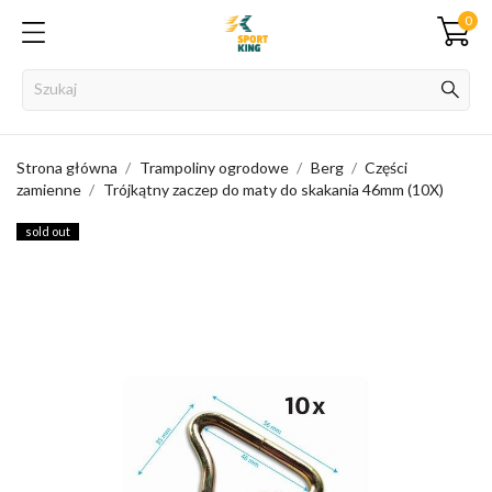
0
Strona główna
Trampoliny ogrodowe
Berg
Części
zamienne
Trójkątny zaczep do maty do skakania 46mm (10X)
sold out