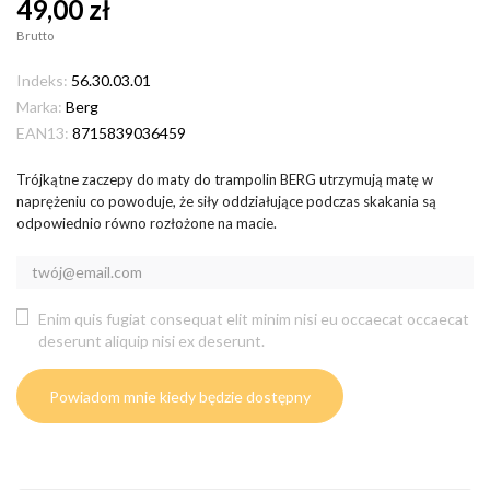
49,00 zł
Brutto
Indeks:
56.30.03.01
Marka:
Berg
EAN13:
8715839036459
Trójkątne zaczepy do maty do trampolin BERG utrzymują matę w
naprężeniu co powoduje, że siły oddziałujące podczas skakania są
odpowiednio równo rozłożone na macie.
Enim quis fugiat consequat elit minim nisi eu occaecat occaecat
deserunt aliquip nisi ex deserunt.
Powiadom mnie kiedy będzie dostępny