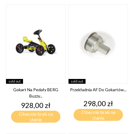
sold out
sold out
Gokart Na Pedały BERG
Przekładnia AF Do Gokartów...
Buzzy...
Cena
298,00 zł
Cena
928,00 zł
Obecnie brak na
Obecnie brak na
stanie
stanie