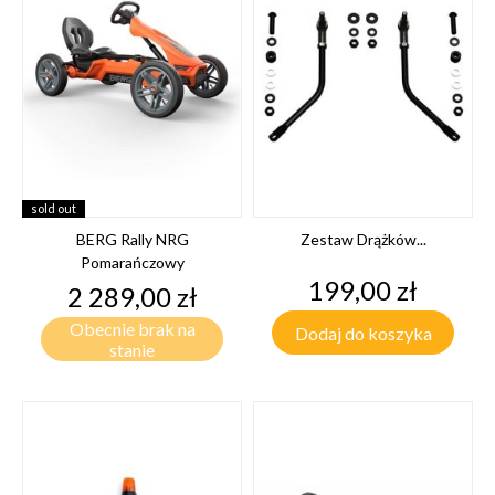
sold out
BERG Rally NRG
Zestaw Drążków...
Pomarańczowy
Cena
199,00 zł
Cena
2 289,00 zł
Obecnie brak na
Dodaj do koszyka
stanie