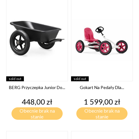
sold out
sold out
BERG Przyczepka Junior Do...
Gokart Na Pedały Dla...
Cena
Cena
448,00 zł
1 599,00 zł
Obecnie brak na
Obecnie brak na
stanie
stanie