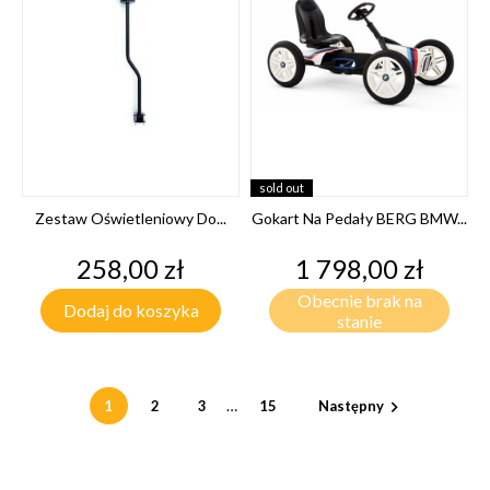
sold out
Zestaw Oświetleniowy Do...
Gokart Na Pedały BERG BMW...
Cena
Cena
258,00 zł
1 798,00 zł
Obecnie brak na
Dodaj do koszyka
stanie
…
1
2
3
15
Następny
