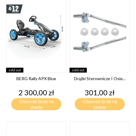
sold out
sold out
BERG Rally APX Blue
Drążki Sterownicze I Osie...
Cena
Cena
2 300,00 zł
301,00 zł
Obecnie brak na
Obecnie brak na
stanie
stanie