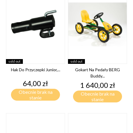
sold out
sold out
Hak Do Przyczepki Junior,...
Gokart Na Pedały BERG
Buddy...
Cena
64,00 zł
Cena
1 640,00 zł
Obecnie brak na
Obecnie brak na
stanie
stanie