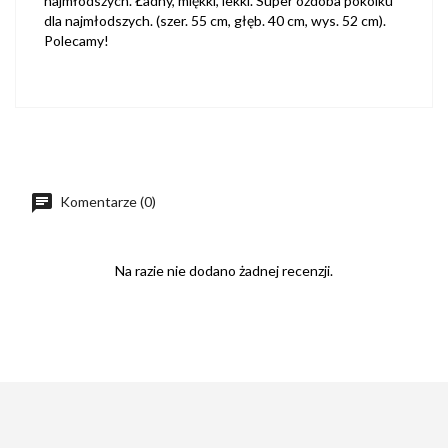
najmłodszych. Ładny, miękki, lekki. Super ozdoba pokoiku
dla najmłodszych. (szer. 55 cm, głęb. 40 cm, wys. 52 cm).
Polecamy!
Komentarze (0)
Na razie nie dodano żadnej recenzji.