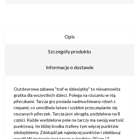
Opis
Szczegóły produktu
Informacje o dostawie
Outdoorowa zabawa "traf w dziesiątkę" to niesamowita
gratka dla wszystkich dzieci. Polega na rzucaniu w nią
piłeczkami. Tarcza gry posiada nadmuchiwany rdzeń z
rzepami, co umożliwia łatwe i szybkie przyczepianie się
rzucanych piłeczek. Tarcza jest okrągła, podzielona na 8
części. Każde wydzielone pole na tarczy ma swoją wartość
punktową. Im bliżej środka trafimy tym więcej punktów
zdobędziemy. Zdobądź jak najwięcej punktów i zdeklasuj
rywali! W zestawie jest tarcza o średnicy 30 cm i 3