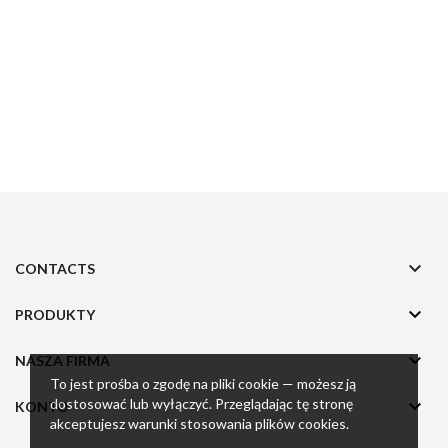

CONTACTS

PRODUKTY

NASZA FIRMA
To jest prośba o zgodę na pliki cookie — możesz ją

dostosować lub wyłączyć. Przeglądając tę stronę
KONTO
akceptujesz warunki stosowania plików cookies.