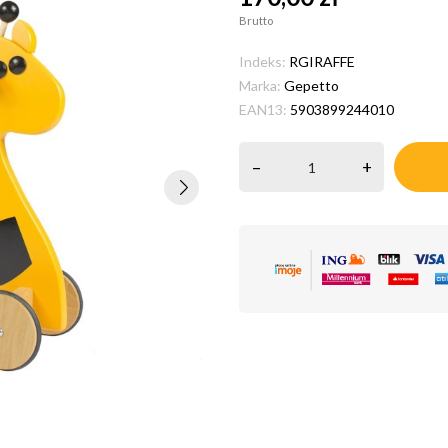
Brutto
Indeks:
RGIRAFFE
Marka:
Gepetto
EAN13:
5903899244010
–
+