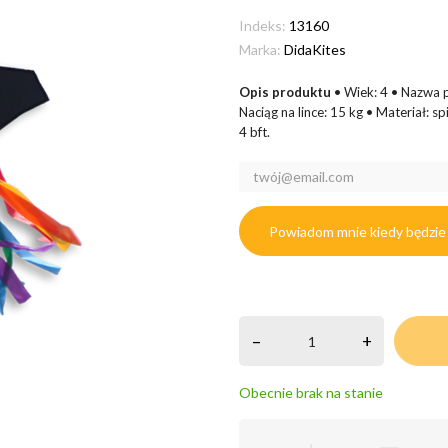
Indeks:
13160
Marka:
DidaKites
Opis produktu
• Wiek: 4 • Nazwa 
Naciąg na lince: 15 kg • Materiał: s
4 bft.
Powiadom mnie kiedy będzie
–
+
Obecnie brak na stanie