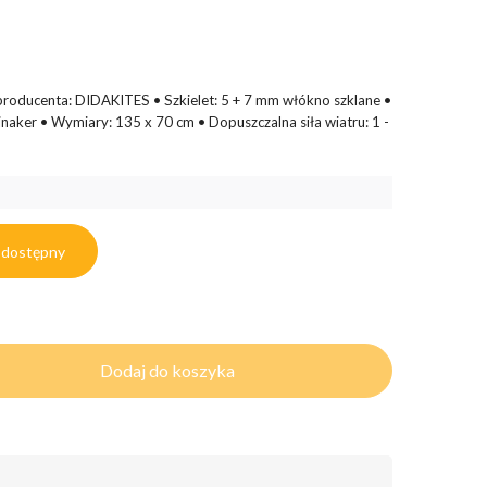
producenta: DIDAKITES • Szkielet: 5 + 7 mm włókno szklane •
pinaker • Wymiary: 135 x 70 cm • Dopuszczalna siła wiatru: 1 -
 dostępny
Dodaj do koszyka