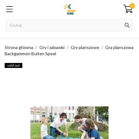
0
Strona główna
Gry i zabawki
Gry planszowe
Gra planszowa
Backgammon Buiten Speel
sold out