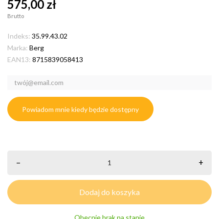
575,00 zł
Brutto
Indeks:
35.99.43.02
Marka:
Berg
EAN13:
8715839058413
Powiadom mnie kiedy będzie dostępny
–
+
Dodaj do koszyka
Obecnie brak na stanie