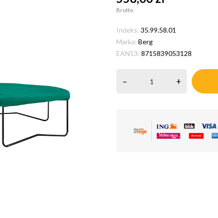
Brutto
Indeks:
35.99.58.01
Marka:
Berg
EAN13:
8715839053128
–
+