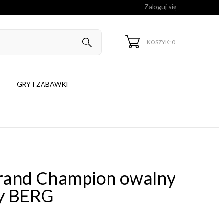
Zaloguj się
KOSZYK: 0
GRY I ZABAWKI
rand Champion owalny
ny BERG