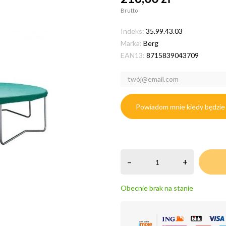
Brutto
Indeks:
35.99.43.03
Marka:
Berg
EAN13:
8715839043709
Powiadom mnie kiedy będzie
–
+
Obecnie brak na stanie