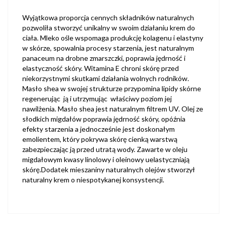
Wyjątkowa proporcja cennych składników naturalnych
pozwoliła stworzyć unikalny w swoim działaniu krem do
ciała. Mleko ośle wspomaga produkcję kolagenu i elastyny
w skórze, spowalnia procesy starzenia, jest naturalnym
panaceum na drobne zmarszczki, poprawia jędrność i
elastyczność skóry. Witamina E chroni skórę przed
niekorzystnymi skutkami działania wolnych rodników.
Masło shea w swojej strukturze przypomina lipidy skórne
regenerując ją i utrzymując właściwy poziom jej
nawilżenia. Masło shea jest naturalnym filtrem UV. Olej ze
słodkich migdałów poprawia jędrność skóry, opóźnia
efekty starzenia a jednocześnie jest doskonałym
emolientem, który pokrywa skórę cienką warstwą
zabezpieczając ją przed utratą wody. Zawarte w oleju
migdałowym kwasy linolowy i oleinowy uelastyczniają
skórę.Dodatek mieszaniny naturalnych olejów stworzył
naturalny krem o niespotykanej konsystencji.