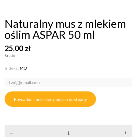
Naturalny mus z mlekiem
oślim ASPAR 50 ml
25,00 zł
Brutto
Indeks:
MO
Powiadom mnie kiedy będzie dostępny
–
+