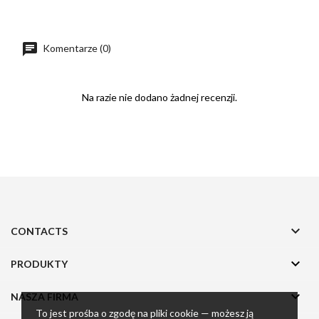
Komentarze (0)
Na razie nie dodano żadnej recenzji.

CONTACTS

PRODUKTY

NASZA FIRMA
To jest prośba o zgodę na pliki cookie — możesz ją