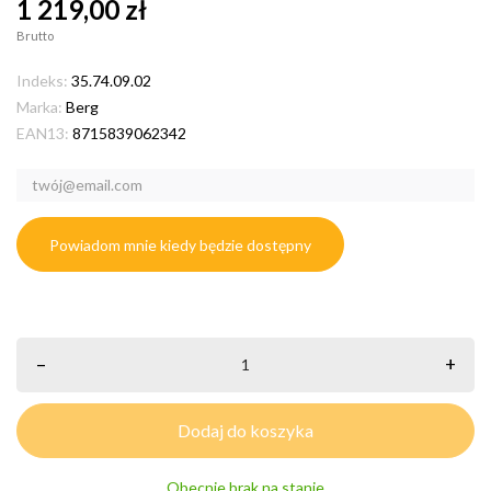
1 219,00 zł
Brutto
Indeks:
35.74.09.02
Marka:
Berg
EAN13:
8715839062342
Powiadom mnie kiedy będzie dostępny
–
+
Dodaj do koszyka
Obecnie brak na stanie