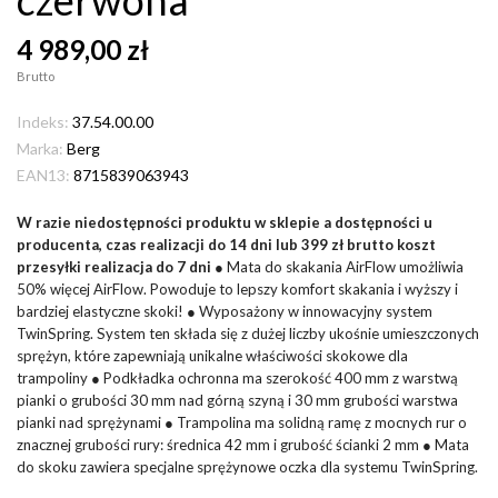
4 989,00 zł
Brutto
Indeks:
37.54.00.00
Marka:
Berg
EAN13:
8715839063943
W razie niedostępności produktu w sklepie a dostępności u
producenta, czas realizacji do 14 dni lub 399 zł brutto koszt
przesyłki realizacja do 7 dni
● Mata do skakania AirFlow umożliwia
50% więcej AirFlow. Powoduje to lepszy komfort skakania i wyższy i
bardziej elastyczne skoki! ● Wyposażony w innowacyjny system
TwinSpring. System ten składa się z dużej liczby ukośnie umieszczonych
sprężyn, które zapewniają unikalne właściwości skokowe dla
trampoliny ● Podkładka ochronna ma szerokość 400 mm z warstwą
pianki o grubości 30 mm nad górną szyną i 30 mm grubości warstwa
pianki nad sprężynami ● Trampolina ma solidną ramę z mocnych rur o
znacznej grubości rury: średnica 42 mm i grubość ścianki 2 mm ● Mata
do skoku zawiera specjalne sprężynowe oczka dla systemu TwinSpring.