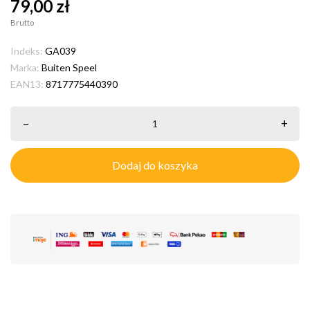
79,00 zł
Brutto
Indeks:
GA039
Marka:
Buiten Speel
EAN13:
8717775440390
–
+
Dodaj do koszyka