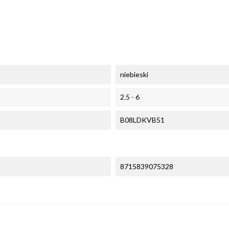
niebieski
2.5 - 6
B08LDKVB51
8715839075328