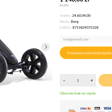
Brutto
Indeks:
24.60.04.00
Marka:
Berg
EAN13:
8715839075328
Powiadom mnie kiedy będzie
–
+
Obecnie brak na stanie