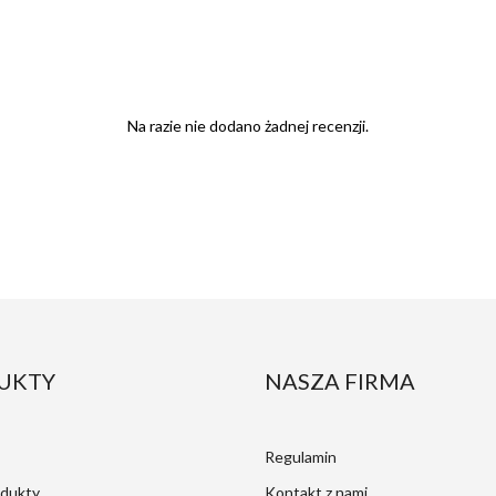
Na razie nie dodano żadnej recenzji.
UKTY
NASZA FIRMA
Regulamin
dukty
Kontakt z nami