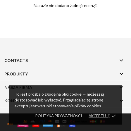
Na razie nie dodano żadnej recenzji.

CONTACTS

PRODUKTY

NASZA FIRMA
To jest prośba o zgodę na pliki cookie — możesz ją
dostosować lub wyłączyć. Przeglądając tę stronę

KONTO
akceptujesz warunki stosowania plików cookies.
POLITYKA PRYWATNOŚCI
AKCEPTUJĘ
done