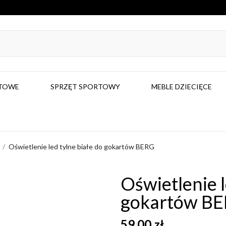
RTOWE
SPRZĘT SPORTOWY
MEBLE DZIECIĘCE
Oświetlenie led tylne białe do gokartów BERG
Oświetlenie l
gokartów B
59,00 zł