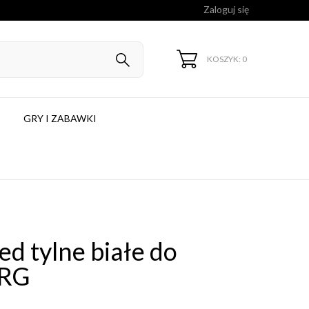
Zaloguj się
KOSZYK: 0
GRY I ZABAWKI
ed tylne białe do
ERG