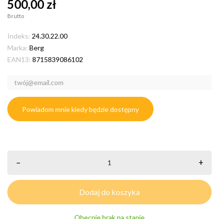
500,00 zł
Brutto
Indeks:
24.30.22.00
Marka:
Berg
EAN13:
8715839086102
Powiadom mnie kiedy będzie dostępny
–
+
Dodaj do koszyka
Obecnie brak na stanie