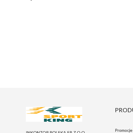
PROD
Promocje
INKONTOR POLSKA SP. Z O.O.