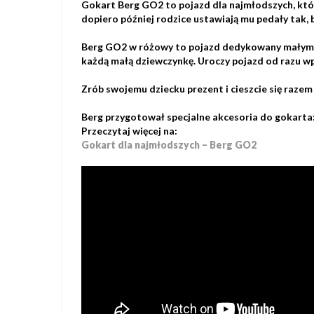
Gokart Berg GO2
to pojazd dla najmłodszych, któr
dopiero później rodzice ustawiają mu pedały tak,
Berg GO2 w różowy to pojazd dedykowany małym k
każdą małą dziewczynkę. Uroczy pojazd od razu wpa
Zrób swojemu dziecku prezent i cieszcie się raze
Berg przygotował specjalne akcesoria do gokarta:
Przeczytaj więcej na:
Gokart dla najmłodszych – Berg GO2