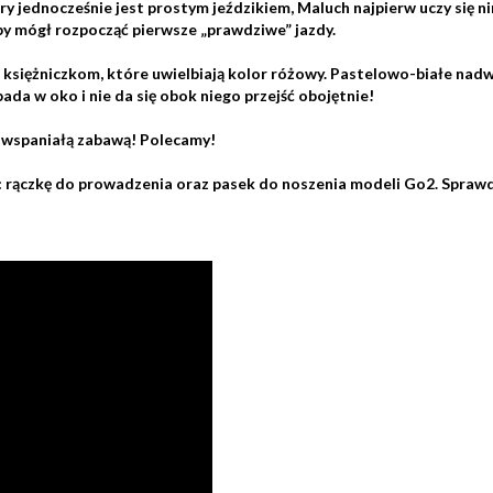
y jednocześnie jest prostym jeździkiem, Maluch najpierw uczy się ni
 by mógł rozpocząć pierwsze „prawdziwe” jazdy.
siężniczkom, które uwielbiają kolor różowy. Pastelowo-białe nadw
da w oko i nie da się obok niego przejść obojętnie!
m wspaniałą zabawą! Polecamy!
 rączkę do prowadzenia oraz pasek do noszenia modeli Go2. Sprawdź