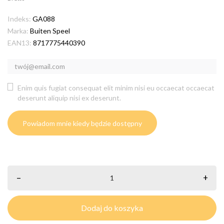
Indeks:
GA088
Marka:
Buiten Speel
EAN13:
8717775440390
Enim quis fugiat consequat elit minim nisi eu occaecat occaecat
deserunt aliquip nisi ex deserunt.
Powiadom mnie kiedy będzie dostępny
–
+
Dodaj do koszyka