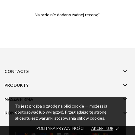
Na razie nie dodano żadnej recenzji.

CONTACTS

PRODUKTY

NASZA FIRMA
To jest prośba o zgodę na pliki cookie — możesz ją
dostosować lub wyłączyć. Przeglądając tę stronę

KONTO
akceptujesz warunki stosowania plików cookies.
POLITYKA PRYWATNOŚCI
AKCEPTUJĘ
done