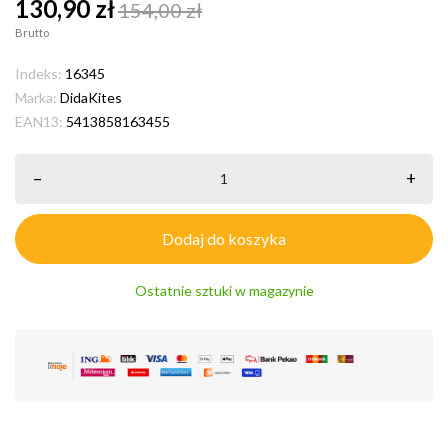
130,90 zł
154,00 zł
Brutto
Indeks:
16345
Marka:
DidaKites
EAN13:
5413858163455
–
+
Dodaj do koszyka
Ostatnie sztuki w magazynie