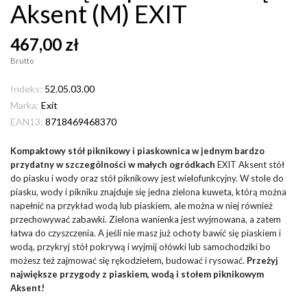
Aksent (M) EXIT
467,00 zł
Brutto
Indeks:
52.05.03.00
Marka:
Exit
EAN13:
8718469468370
Kompaktowy stół piknikowy i piaskownica w jednym bardzo
przydatny w szczególności w małych ogródkach
EXIT Aksent stół
do piasku i wody oraz stół piknikowy jest wielofunkcyjny. W stole do
piasku, wody i pikniku znajduje się jedna zielona kuweta, którą można
napełnić na przykład wodą lub piaskiem, ale można w niej również
przechowywać zabawki. Zielona wanienka jest wyjmowana, a zatem
łatwa do czyszczenia. A jeśli nie masz już ochoty bawić się piaskiem i
wodą, przykryj stół pokrywą i wyjmij ołówki lub samochodziki bo
możesz też zajmować się rękodziełem, budować i rysować.
Przeżyj
największe przygody z piaskiem, wodą i stołem piknikowym
Aksent!