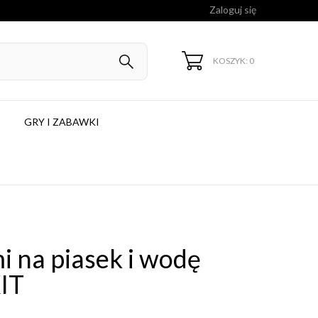
Zaloguj się
KOSZYK: 0
GRY I ZABAWKI
i na piasek i wodę
XIT