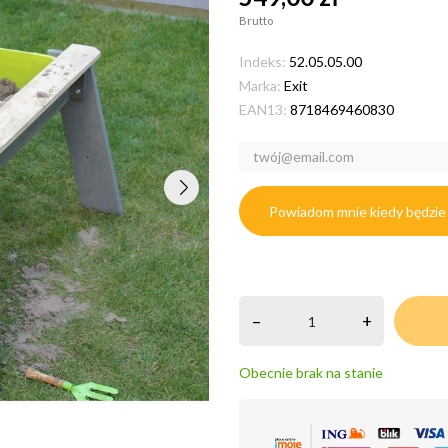
Brutto
Indeks:
52.05.05.00
Marka:
Exit
EAN13:
8718469460830
Powiadom mnie kiedy będzie
–
+
Obecnie brak na stanie