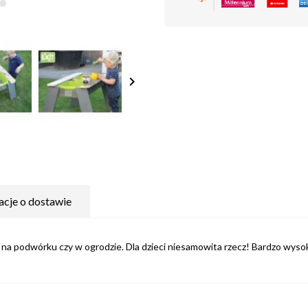
keyboard_arrow_right
acje o dostawie
 na podwórku czy w ogrodzie. Dla dzieci niesamowita rzecz! Bardzo wyso