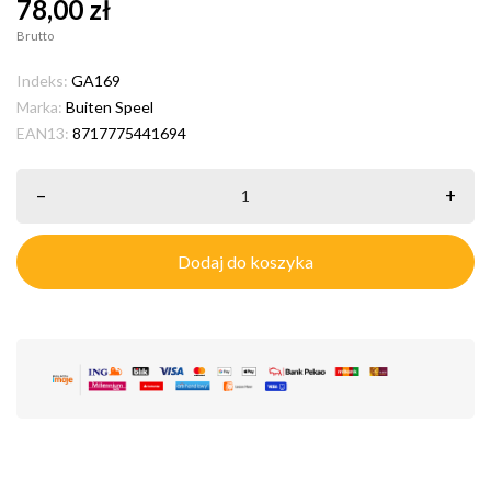
78,00 zł
Brutto
Indeks:
GA169
Marka:
Buiten Speel
EAN13:
8717775441694
–
+
Dodaj do koszyka