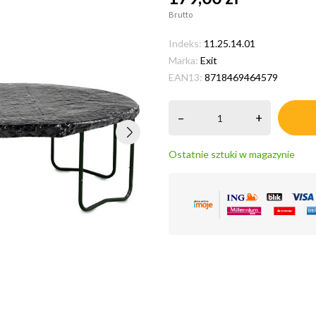
Brutto
Indeks:
11.25.14.01
Marka:
Exit
EAN13:
8718469464579
–
+
Ostatnie sztuki w magazynie