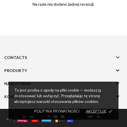
Na razie nie dodano żadnej recenzji.

CONTACTS

PRODUKTY

NASZA FIRMA
To jest prośba o zgodę na pliki cookie — możesz ją
dostosować lub wyłączyć. Przeglądając tę stronę

KONTO
akceptujesz warunki stosowania plików cookies.
POLITYKA PRYWATNOŚCI
AKCEPTUJĘ
done