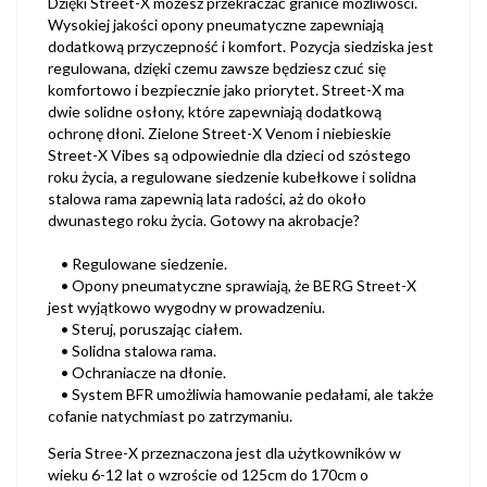
Dzięki Street-X możesz przekraczać granice możliwości.
Wysokiej jakości opony pneumatyczne zapewniają
dodatkową przyczepność i komfort. Pozycja siedziska jest
regulowana, dzięki czemu zawsze będziesz czuć się
komfortowo i bezpiecznie jako priorytet. Street-X ma
dwie solidne osłony, które zapewniają dodatkową
ochronę dłoni. Zielone Street-X Venom i niebieskie
Street-X Vibes są odpowiednie dla dzieci od szóstego
roku życia, a regulowane siedzenie kubełkowe i solidna
stalowa rama zapewnią lata radości, aż do około
dwunastego roku życia. Gotowy na akrobacje?
• Regulowane siedzenie.
• Opony pneumatyczne sprawiają, że BERG Street-X
jest wyjątkowo wygodny w prowadzeniu.
• Steruj, poruszając ciałem.
• Solidna stalowa rama.
• Ochraniacze na dłonie.
• System BFR umożliwia hamowanie pedałami, ale także
cofanie natychmiast po zatrzymaniu.
Seria Stree-X przeznaczona jest dla użytkowników w
wieku 6-12 lat o wzroście od 125cm do 170cm o