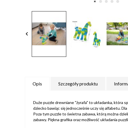
keyboard_arrow_left
Opis
Szczegóły produktu
Inform
Duże puzzle drewniane "żyrafa" to układanka, która s
dziecko bawiąc się jednocześnie uczy się alfabetu. D
Poza tym puzzle to świetna zabawa, którą można dziel
zabawy. Piękna grafika oraz możliwość układania puzz