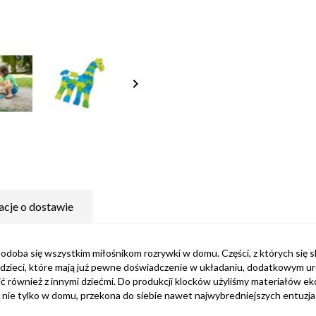
keyboard_arrow_right
acje o dostawie
podoba się wszystkim miłośnikom rozrywki w domu. Części, z których się 
la dzieci, które mają już pewne doświadczenie w układaniu, dodatkowym 
ić również z innymi dziećmi. Do produkcji klocków użyliśmy materiałów e
li nie tylko w domu, przekona do siebie nawet najwybredniejszych entuzj