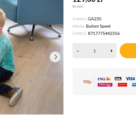
Brutto
Indeks:
GA235
Marka:
Buiten Speel
EAN13:
8717775442356
–
+