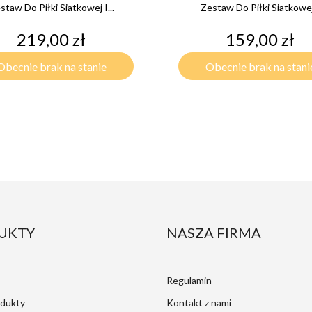
staw Do Piłki Siatkowej I...
Zestaw Do Piłki Siatkowej.
Cena
Cena
219,00 zł
159,00 zł
Obecnie brak na stanie
Obecnie brak na stani
UKTY
NASZA FIRMA
Regulamin
dukty
Kontakt z nami