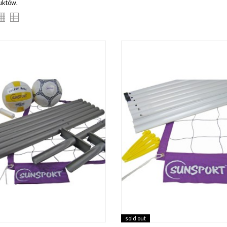
duktów.
sold out