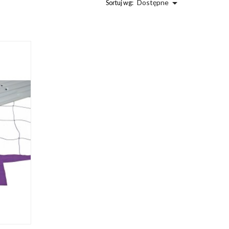

Dostępne
Sortuj wg: