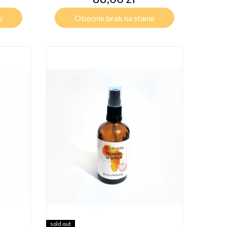
e
Obecnie brak na stanie
sold out