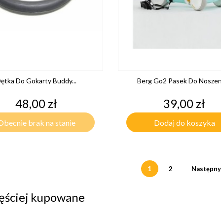
ętka Do Gokarty Buddy...
Berg Go2 Pasek Do Noszeni
Cena
Cena
48,00 zł
39,00 zł
Obecnie brak na stanie
Dodaj do koszyka
1
2
Następny
ęściej kupowane