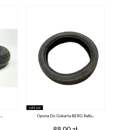
sold out
..
Opona Do Gokarta BERG Rally...
Cena
88,00 zł