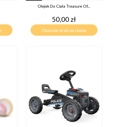
Olejek Do Ciała Treasure Of...
Cena
50,00 zł
e
Obecnie brak na stanie