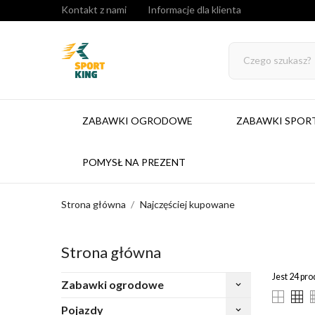
Kontakt z nami
Informacje dla klienta
ZABAWKI OGRODOWE
ZABAWKI SPO
POMYSŁ NA PREZENT
Strona główna
Najczęściej kupowane
Strona główna
Jest 24 pr
Zabawki ogrodowe
keyboard_arrow_down
Pojazdy
keyboard_arrow_down