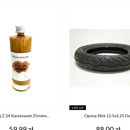
sold out
j Z 24 Karatowym Złotem...
Opona Slick 12.5x2.25 Do.
Cena
Cena
59,99 zł
88,00 zł