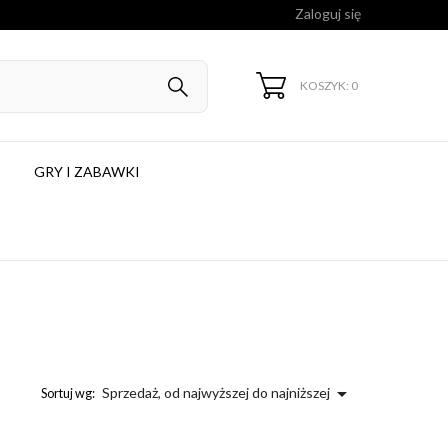
Zaloguj się
KOSZYK: 0
GRY I ZABAWKI

Sprzedaż, od najwyższej do najniższej
Sortuj wg: