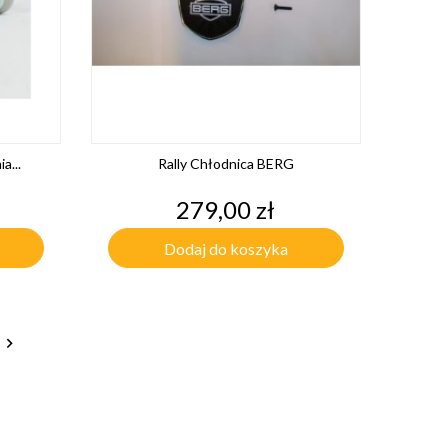
a...
Rally Chłodnica BERG
Cena
279,00 zł
Dodaj do koszyka
