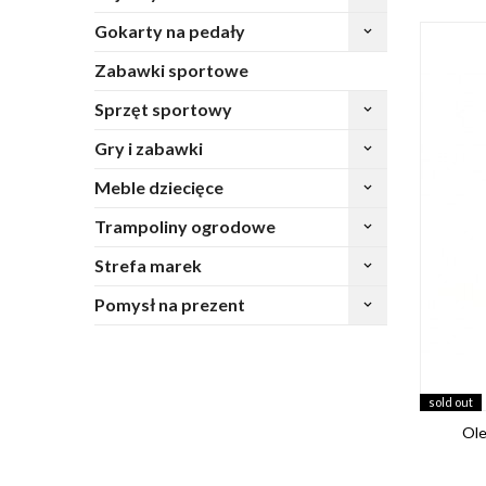
Gokarty na pedały
keyboard_arrow_down
Zabawki sportowe
Sprzęt sportowy
keyboard_arrow_down
Gry i zabawki
keyboard_arrow_down
Meble dziecięce
keyboard_arrow_down
Trampoliny ogrodowe
keyboard_arrow_down
Strefa marek
keyboard_arrow_down
Pomysł na prezent
keyboard_arrow_down
sold out
Ole