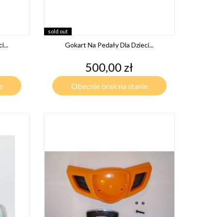
sold out
...
Gokart Na Pedały Dla Dzieci...
Cena
500,00 zł
e
Obecnie brak na stanie