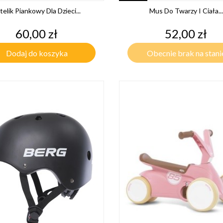
telik Piankowy Dla Dzieci...
Mus Do Twarzy I Ciała...
Cena
Cena
60,00 zł
52,00 zł
Dodaj do koszyka
Obecnie brak na stani