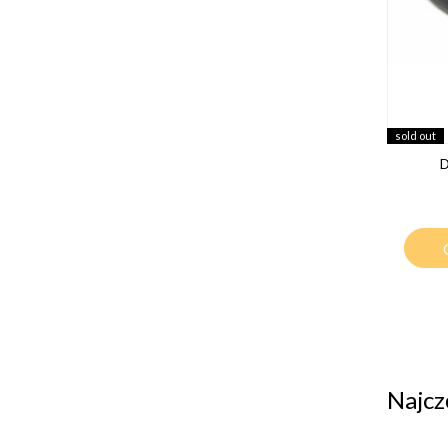
sold out
D
Najcz