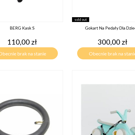
sold out
BERG Kask S
Gokart Na Pedały Dla Dzieci
Cena
Cena
110,00 zł
300,00 zł
Obecnie brak na stanie
Obecnie brak na stani