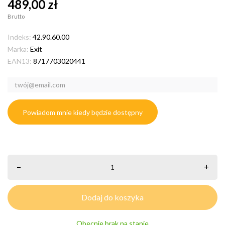
489,00 zł
Brutto
Indeks:
42.90.60.00
Marka:
Exit
EAN13:
8717703020441
Powiadom mnie kiedy będzie dostępny
–
+
Dodaj do koszyka
Obecnie brak na stanie