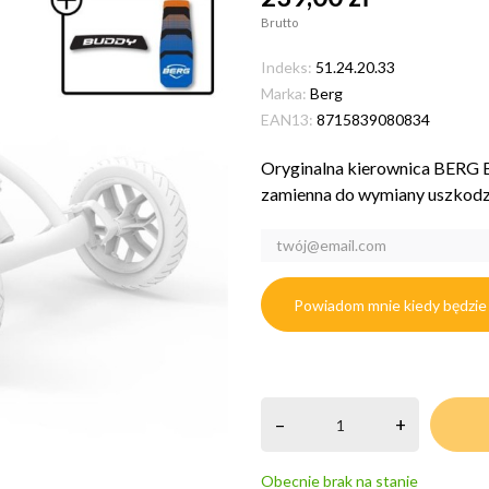
Brutto
Indeks:
51.24.20.33
Marka:
Berg
EAN13:
8715839080834
Oryginalna kierownica BERG B
zamienna do wymiany uszkodz
Powiadom mnie kiedy będzie
–
+
Obecnie brak na stanie