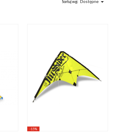

Dostępne
Sortuj wg:
-15%