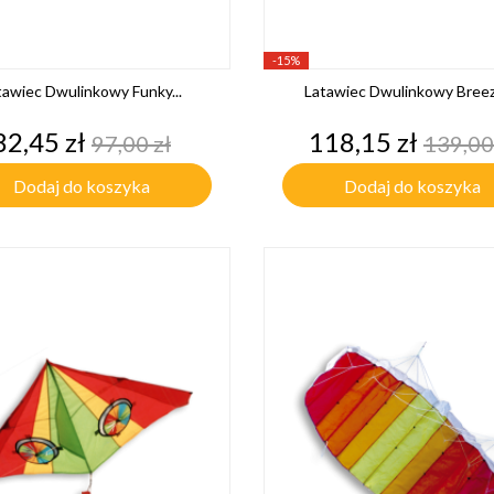
-15%
tawiec Dwulinkowy Funky...
Latawiec Dwulinkowy Breeze
Cena
Cena
Cena
Cena
82,45 zł
118,15 zł
97,00 zł
139,00
podstawowa
pods
Dodaj do koszyka
Dodaj do koszyka