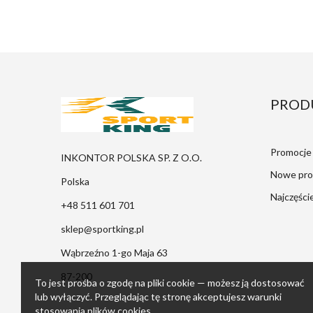
PROD
Promocje
INKONTOR POLSKA SP. Z O.O.
Nowe pro
Polska
Najczęści
+48 511 601 701
sklep@sportking.pl
Wąbrzeźno 1-go Maja 63
87-200
To jest prośba o zgodę na pliki cookie — możesz ją dostosować
lub wyłączyć. Przeglądając tę stronę akceptujesz warunki
stosowania plików cookies.