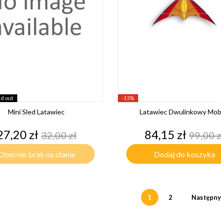
ld out
-15%
Mini Sled Latawiec
Latawiec Dwulinkowy Moby
Cena
Cena
Cena
Cena
27,20 zł
84,15 zł
32,00 zł
99,00 z
podstawowa
pods
Obecnie brak na stanie
Dodaj do koszyka
1
2
Następny