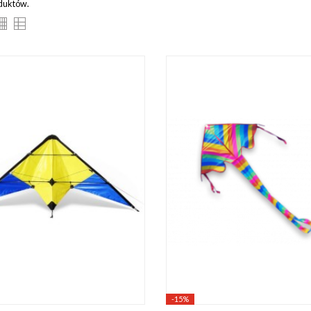
oduktów.
-15%