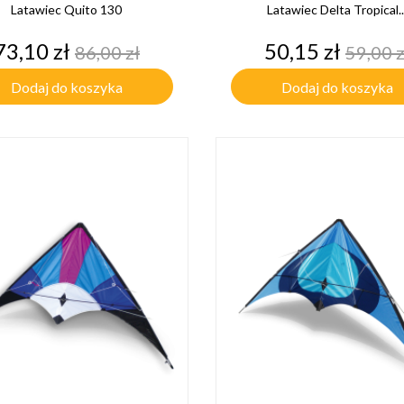
Latawiec Quito 130
Latawiec Delta Tropical..
Cena
Cena
Cena
Cena
73,10 zł
50,15 zł
86,00 zł
59,00 z
podstawowa
pods
Dodaj do koszyka
Dodaj do koszyka