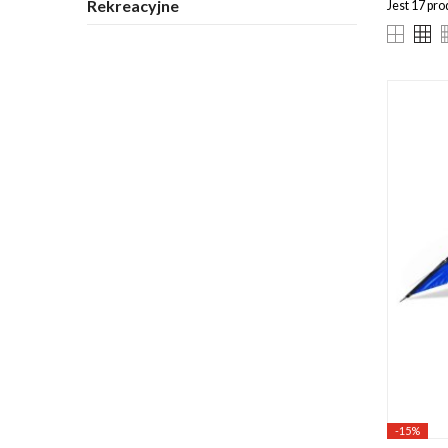
Rekreacyjne
Jest 17 pr
-15%