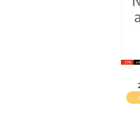
-15%
so