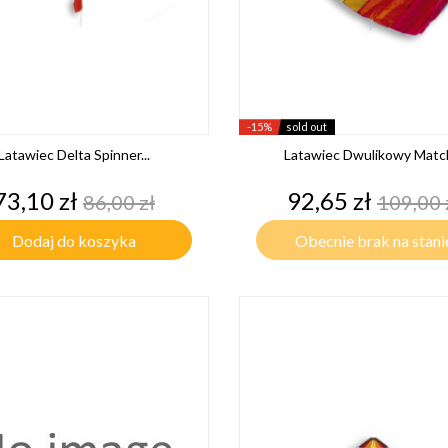
-15%
sold out
Latawiec Delta Spinner...
Latawiec Dwulikowy Match
Cena
Cena
Cena
Cena
73,10 zł
92,65 zł
86,00 zł
109,00 
podstawowa
podst
Dodaj do koszyka
Obecnie brak na stani