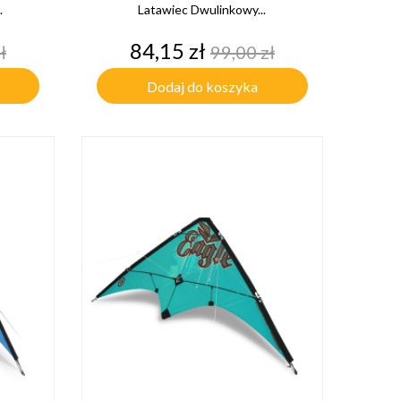
.
Latawiec Dwulinkowy...
Cena
Cena
84,15 zł
ł
99,00 zł
tawowa
podstawowa
Dodaj do koszyka