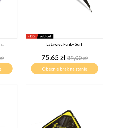
-15%
sold out
...
Latawiec Funky Surf
Cena
Cena
75,65 zł
zł
89,00 zł
awowa
podstawowa
e
Obecnie brak na stanie