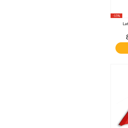
-15%
La