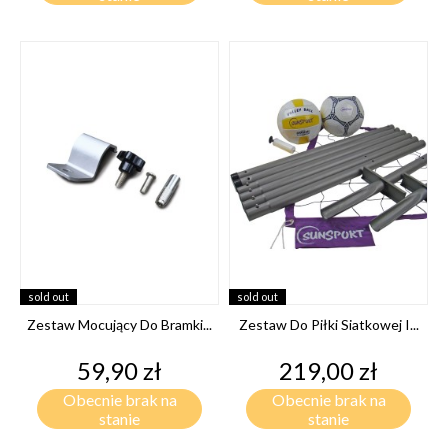
sold out
sold out
Zestaw Mocujący Do Bramki...
Zestaw Do Piłki Siatkowej I...
Cena
Cena
59,90 zł
219,00 zł
Obecnie brak na
Obecnie brak na
stanie
stanie