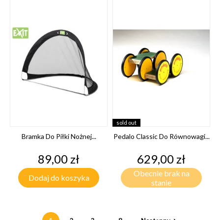
sold out
Bramka Do Piłki Nożnej...
Pedalo Classic Do Równowagi...
Cena
Cena
89,00 zł
629,00 zł
Obecnie brak na
Dodaj do koszyka
stanie