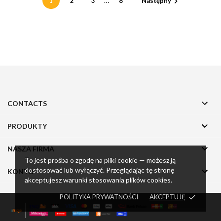
…
1
2
3
8
Następny


CONTACTS

PRODUKTY

NASZA FIRMA
To jest prośba o zgodę na pliki cookie — możesz ją
dostosować lub wyłączyć. Przeglądając tę stronę

KONTO
akceptujesz warunki stosowania plików cookies.
POLITYKA PRYWATNOŚCI
AKCEPTUJĘ
done