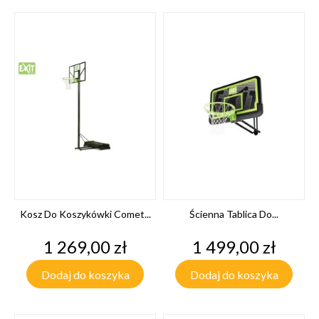
Kosz Do Koszykówki Comet...
Ścienna Tablica Do...
Cena
Cena
1 269,00 zł
1 499,00 zł
Dodaj do koszyka
Dodaj do koszyka