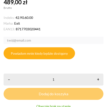
489,00 zł
Brutto
Indeks:
42.90.60.00
Marka:
Exit
EAN13:
8717703020441
Powiadom mnie kiedy będzie dostępny
–
+
Dodaj do koszyka
Obecnie brak na stanie